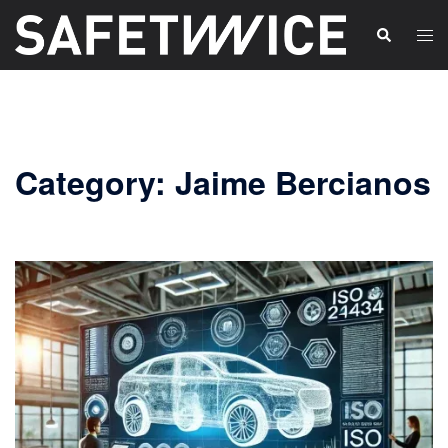
Skip
Tog
Search
to
men
content
Category:
Jaime Bercianos