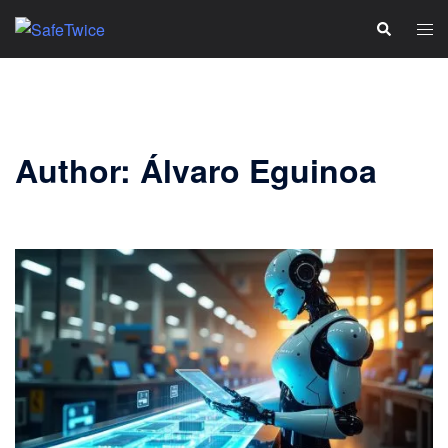
Skip
Tog
Search
to
men
content
Author:
Álvaro Eguinoa