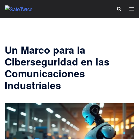
Skip
Tog
Search
to
men
content
Un Marco para la
Ciberseguridad en las
Comunicaciones
Industriales